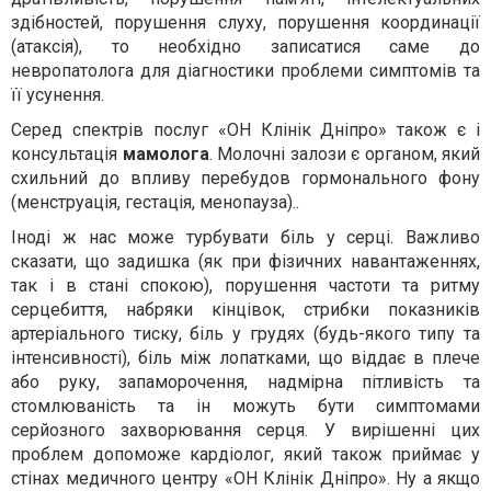
здібностей, порушення слуху, порушення координації
(атаксія), то необхідно записатися саме до
невропатолога для діагностики проблеми симптомів та
її усунення.
Серед спектрів послуг «ОН Клінік Дніпро» також є і
консультація
мамолога
. Молочні залози є органом, який
схильний до впливу перебудов гормонального фону
(менструація, гестація, менопауза)..
Іноді ж нас може турбувати біль у серці. Важливо
сказати, що задишка (як при фізичних навантаженнях,
так і в стані спокою), порушення частоти та ритму
серцебиття, набряки кінцівок, стрибки показників
артеріального тиску, біль у грудях (будь-якого типу та
інтенсивності), біль між лопатками, що віддає в плече
або руку, запаморочення, надмірна пітливість та
стомлюваність та ін можуть бути симптомами
серйозного захворювання серця. У вирішенні цих
проблем допоможе кардіолог, який також приймає у
стінах медичного центру «ОН Клінік Дніпро». Ну а якщо