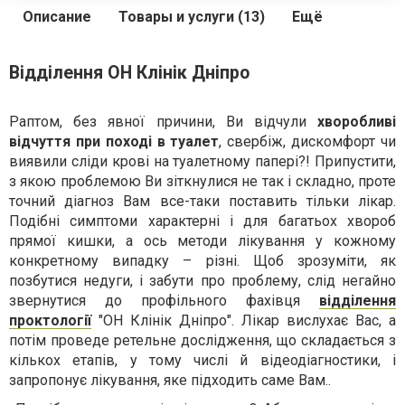
Описание
Товары и услуги (13)
Ещё
Відділення ОН Клінік Дніпро
Раптом, без явної причини, Ви відчули
хворобливі
відчуття при поході в туалет
, свербіж, дискомфорт чи
виявили сліди крові на туалетному папері?! Припустити,
з якою проблемою Ви зіткнулися не так і складно, проте
точний діагноз Вам все-таки поставить тільки лікар.
Подібні симптоми характерні і для багатьох хвороб
прямої кишки, а ось методи лікування у кожному
конкретному випадку – різні. Щоб зрозуміти, як
позбутися недуги, і забути про проблему, слід негайно
звернутися до профільного фахівця
відділення
проктології
"ОН Клінік Дніпро". Лікар вислухає Вас, а
потім проведе ретельне дослідження, що складається з
кількох етапів, у тому числі й відеодіагностики, і
запропонує лікування, яке підходить саме Вам..