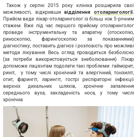
Також у серпні 2015 року клініка розширила свої
можливості, відкривши
відділення
отоларингології
.
Прийом веде лікар-отоларинголог із більш ніж 5-річним
стажем. Вже під час першого прийому отоларинголог
проведе інструментальну та апаратну (отоскопію,
риноскопію, фарингоскопію за показаннями)
діагностику, поставить діагноз і розповість про можливі
методи лікування. Весь огляд проводиться безболісно
(за потреби використовується знеболювання). Лікар
допоможе пацієнтам подолати такі проблеми: гайморит,
риніт, у тому числі хронічний та алергічний, тонзиліт,
отит, фарингіт, ларингіт, гострі респіраторні інфекції
верхніх дихальних шляхів, хронічне запалення
середнього вуха, закладеність носа, у тому числі
хронічна.