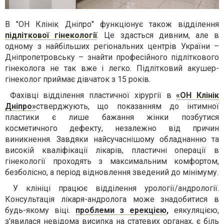
В "ОН Клінік Дніпро" функціонує також відділення
підліткової гінекології
. Це здасться дивним, але в
одному з найбільших регіональних центрів України –
Дніпропетровську – знайти професійного підліткового
гінеколога не так вже і легко. Підлітковий акушер-
гінеколог приймає дівчаток з 15 років.
Фахівці відділення пластичної хірургії в
«ОН Клінік
Дніпро»
стверджують, що показанням до інтимної
пластики є лише бажання жінки позбутися
косметичного дефекту, незалежно від причин
виникнення. Завдяки найсучаснішому обладнанню та
високій кваліфікації лікарів, пластичні операції в
гінекології проходять з максимальним комфортом,
безболісно, ​​а період відновлення зведений до мінімуму.
У клініці працює відділення урології/андрології.
Консультація лікаря-андролога може знадобитися в
будь-якому віці.
проблеми з ерекцією
,
еякуляцією,
з'явилася невідома висипка на статевих органах, є біль