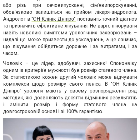
або різь при сечовипусканні, сім'явипорскуванні,
обов'язково запишіться на прийом лікаря-андролога.
Андролог в
"ОН Клінік Дніпро"
поставить точний діагноз
та призначить ефективне лікування. Не варто ігнорувати
навіть невеликі симптоми урологічних захворювань –
надалі це може призвести до ускладнень, а це означає,
що лікування обійдеться дорожче і за витратами, і за
часом..
Чоловік – це лідер, здобувач, захисник! Споконвіку
одним із критеріїв мужності був розмір статевого члена.
За статистикою кожен другий чоловік може відчувати
комплекси щодо розміру свого пеніса. В "ОН Клінік
Дніпро" урологи мають у своєму розпорядженні ряд
методик, які дозволяють досягти відмінних результатів
і змінити розмір і форму статевого члена на
довгостроковій основі і зі 100% гарантією.