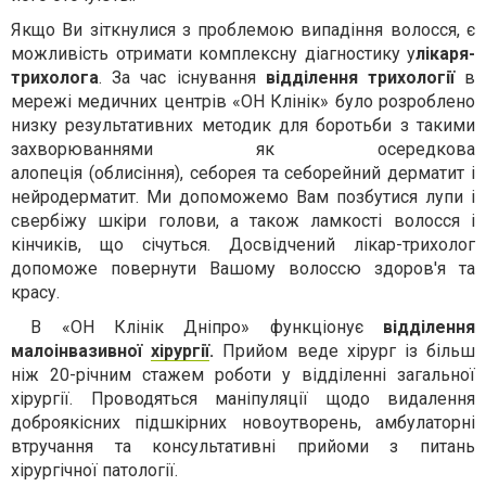
Якщо Ви зіткнулися з проблемою випадіння волосся, є
можливість отримати комплексну діагностику у
лікаря-
трихолога
. За час існування
відділення трихології
в
мережі медичних центрів «ОН Клінік» було розроблено
низку результативних методик для боротьби з такими
захворюваннями як осередкова
алопеція (облисіння), себорея та себорейний дерматит і
нейродерматит. Ми допоможемо Вам позбутися лупи і
свербіжу шкіри голови, а також ламкості волосся і
кінчиків, що січуться. Досвідчений лікар-трихолог
допоможе повернути Вашому волоссю здоров'я та
красу.
В «ОН Клінік Дніпро» функціонує
відділення
малоінвазивної
хірургії
.
Прийом веде хірург із більш
ніж 20-річним стажем роботи у відділенні загальної
хірургії. Проводяться маніпуляції щодо видалення
доброякісних підшкірних новоутворень, амбулаторні
втручання та консультативні прийоми з питань
хірургічної патології.