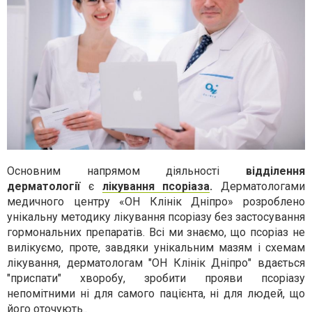
Основним напрямом діяльності
відділення
дерматології
є
лікування псоріаза
.
Дерматологами
медичного центру «ОН Клінік Дніпро» розроблено
унікальну методику лікування псоріазу без застосування
гормональних препаратів. Всі ми знаємо, що псоріаз не
вилікуємо, проте, завдяки унікальним мазям і схемам
лікування, дерматологам "ОН Клінік Дніпро" вдається
"приспати" хворобу, зробити прояви псоріазу
непомітними ні для самого пацієнта, ні для людей, що
його оточують..