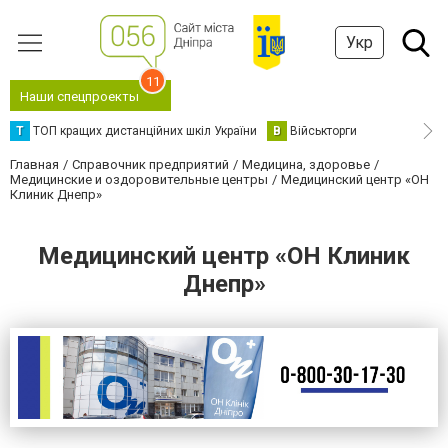
Укр
11
Наши спецпроекты
Т
ТОП кращих дистанційних шкіл України
В
Військторги
Главная
Справочник предприятий
Медицина, здоровье
Медицинские и оздоровительные центры
Медицинский центр «ОН
Клиник Днепр»
Медицинский центр «ОН Клиник
Днепр»