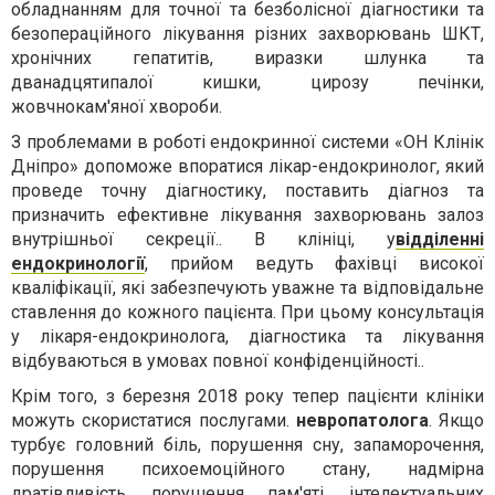
обладнанням для точної та безболісної діагностики та
безопераційного лікування різних захворювань ШКТ,
хронічних гепатитів, виразки шлунка та
дванадцятипалої кишки, цирозу печінки,
жовчнокам'яної хвороби.
З проблемами в роботі ендокринної системи «ОН Клінік
Дніпро» допоможе впоратися лікар-ендокринолог, який
проведе точну діагностику, поставить діагноз та
призначить ефективне лікування захворювань залоз
внутрішньої секреції.. В клініці, у
відділенні
ендокринології
, прийом ведуть фахівці високої
кваліфікації, які забезпечують уважне та відповідальне
ставлення до кожного пацієнта. При цьому консультація
у лікаря-ендокринолога, діагностика та лікування
відбуваються в умовах повної конфіденційності..
Крім того, з березня 2018 року тепер пацієнти клініки
можуть скористатися послугами.
невропатолога
. Якщо
турбує головний біль, порушення сну, запаморочення,
порушення психоемоційного стану, надмірна
дратівливість, порушення пам'яті, інтелектуальних