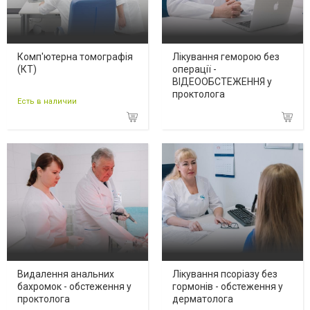
Комп'ютерна томографія
Лікування геморою без
(КТ)
операції -
ВІДЕООБСТЕЖЕННЯ у
проктолога
Есть в наличии
Видалення анальних
Лікування псоріазу без
бахромок - обстеження у
гормонів - обстеження у
проктолога
дерматолога