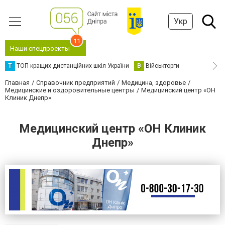
Укр
11
Наши спецпроекты
Т
ТОП кращих дистанційних шкіл України
В
Військторги
Главная
Справочник предприятий
Медицина, здоровье
Медицинские и оздоровительные центры
Медицинский центр «ОН
Клиник Днепр»
Медицинский центр «ОН Клиник
Днепр»