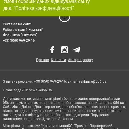
Умови обробки даних відвідувачів сайту
див.
"Політика конфіденційності"
Реклама на сайті
Робота в нашій компанії
Франшиза "CitySites"
+38 (050) 969-29-16
Про нас
Контакти
Автори проєкту
З питань реклами: +38 (050) 969-29-16. E-mail:
reklama@056.ua
E-mail редакції:
news@056.ua
Допускається цитування матеріалів без отримання попередньої згоди
056.ua за умови розміщення в тексті обов'язкового посилання на 056.ua -
Сайт міста Дніпра. Для інтернет-видань обов'язкове розміщення прямого,
відкритого для пошукових систем гіперпосилання на цитовані статті не
нижче другого абзацу в тексті або в якості джерела. Порушення
виняткових прав переслідується Законом.
Матеріали з плашками "Новини компаній", "Промо", "Партнерський