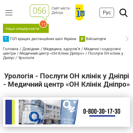
Рус
11
Наші спецпроєкти
Т
ТОП кращих дистанційних шкіл України
В
Військторги
Головна
Довідник
Медицина, здоров'я
Медичні і оздоровчі
центри
Медичний центр «ОН Клінік Дніпро»
Послуги ОН клінік у
Дніпрі
Урологія
Урологія - Послуги ОН клінік у Дніпрі
- Медичний центр «ОН Клінік Дніпро»