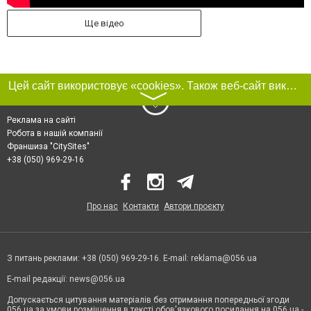
Ще відео
Цей сайт використовує «cookies». Також веб-сайт використовує інтернет-сервіс для збору технічних даних стосовно відвідувачів з метою отримання маркетингової та статистичної інформації. Умови обробки даних відвідувачів сайту див.
〉
Реклама на сайті
Робота в нашій компанії
Франшиза "CitySites"
+38 (050) 969-29-16
Про нас
Контакти
Автори проєкту
З питань реклами: +38 (050) 969-29-16. E-mail:
reklama@056.ua
E-mail редакції:
news@056.ua
Допускається цитування матеріалів без отримання попередньої згоди
056.ua за умови розміщення в тексті обов'язкового посилання на 056.ua -