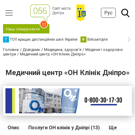
Рус
11
Наші спецпроєкти
Т
ТОП кращих дистанційних шкіл України
В
Військторги
Головна
Довідник
Медицина, здоров'я
Медичні і оздоровчі
центри
Медичний центр «ОН Клінік Дніпро»
Медичний центр «ОН Клінік Дніпро»
Опис
Послуги ОН клінік у Дніпрі (13)
Ще